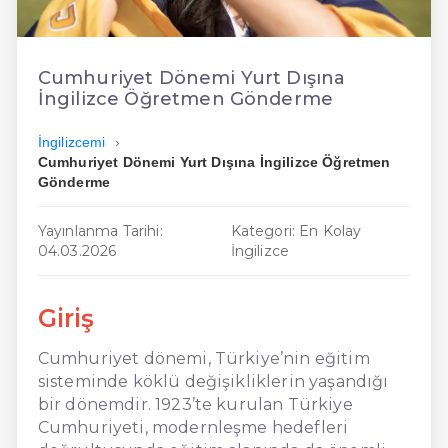
En Ucuz İngilizce
En Uygun İngilizce
Cumhuriyet Dönemi Yurt Dışına
İngilizce Öğretmen Gönderme
Hızlı İngilizce
İngilizcemi
Cumhuriyet Dönemi Yurt Dışına İngilizce Öğretmen
Gönderme
Yayınlanma Tarihi:
Kategori: En Kolay
04.03.2026
İngilizce
Giriş
Cumhuriyet dönemi, Türkiye’nin eğitim
sisteminde köklü değişikliklerin yaşandığı
bir dönemdir. 1923’te kurulan Türkiye
Cumhuriyeti, modernleşme hedefleri