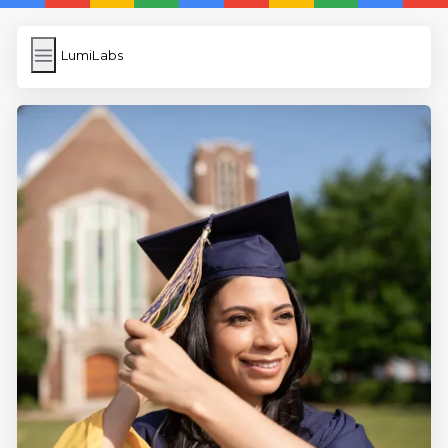
LumiLabs
LumiLabs
İngilizce Kelimeler
Resim Yükle
Wordpress Cache
Anasayfa
5 Günde İngilizce
İngilizce
Dil Eğitimi
En Hızlı İngilizce
En Kolay İngilizce