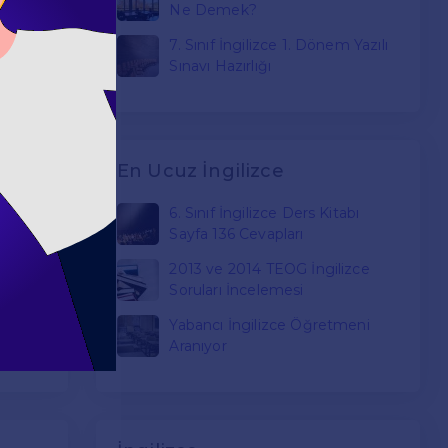
Ne Demek?
zce
7. Sınıf İngilizce 1. Dönem Yazılı
Sınavı Hazırlığı
En Ucuz İngilizce
 ve Has
6. Sınıf İngilizce Ders Kitabı
Sayfa 136 Cevapları
izce
2013 ve 2014 TEOG İngilizce
Soruları İncelemesi
zce
Yabancı İngilizce Öğretmeni
Aranıyor