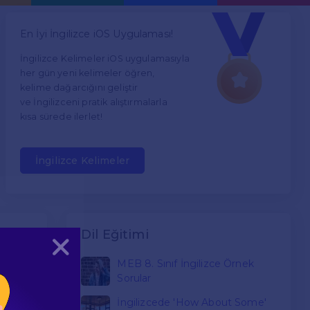
En İyi İngilizce iOS Uygulaması!
İngilizce Kelimeler iOS uygulamasıyla
her gün yeni kelimeler öğren,
kelime dağarcığını geliştir
ve İngilizceni pratik alıştırmalarla
kısa sürede ilerlet!
İngilizce Kelimeler
Dil Eğitimi
Kapat
MEB 8. Sınıf İngilizce Örnek
ler
Sorular
İngilizcede 'How About Some'
olları