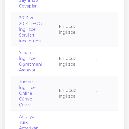
Sayfa 136
Cevapları
2013 ve
2014 TEOG
En Ucuz
İngilizce
1
İngilizce
Soruları
İncelemesi
Yabancı
İngilizce
En Ucuz
1
Öğretmeni
İngilizce
Aranıyor
Türkçe
İngilizce
En Ucuz
Online
1
İngilizce
Cümle
Çeviri
Antalya
Türk
Amerikan