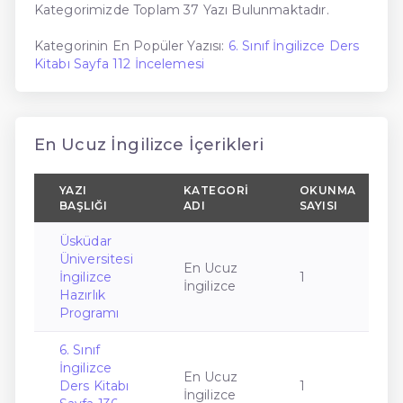
Kategorimizde Toplam 37 Yazı Bulunmaktadır.
Kategorinin En Popüler Yazısı:
6. Sınıf İngilizce Ders
Kitabı Sayfa 112 İncelemesi
En Ucuz İngilizce İçerikleri
YAZI
KATEGORI
OKUNMA
BAŞLIĞI
ADI
SAYISI
Üsküdar
Üniversitesi
En Ucuz
İngilizce
1
İngilizce
Hazırlık
Programı
6. Sınıf
İngilizce
En Ucuz
Ders Kitabı
1
İngilizce