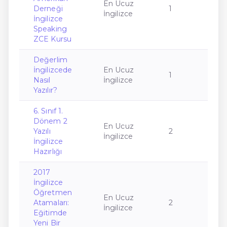
En Ucuz
Derneği
1
İngilizce
İngilizce
Speaking
ZCE Kursu
Değerlim
İngilizcede
En Ucuz
1
Nasıl
İngilizce
Yazılır?
6. Sınıf 1.
Dönem 2
En Ucuz
Yazılı
2
İngilizce
İngilizce
Hazırlığı
2017
İngilizce
Öğretmen
En Ucuz
Atamaları:
2
İngilizce
Eğitimde
Yeni Bir