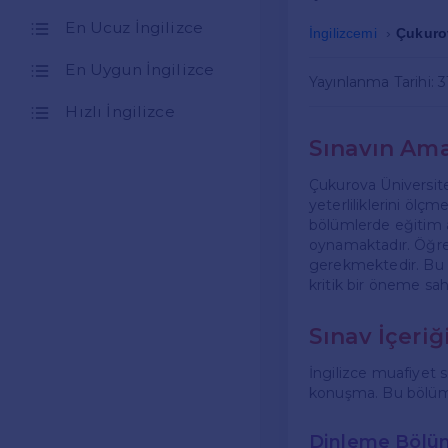
En Ucuz İngilizce
İngilizcemi
Çukurov
En Uygun İngilizce
Yayınlanma Tarihi: 3
Hızlı İngilizce
Sınavın Am
Çukurova Üniversites
yeterliliklerini ölç
bölümlerde eğitim a
oynamaktadır. Öğrenc
gerekmektedir. Bu ne
kritik bir öneme sahi
Sınav İçeriğ
İngilizce muafiyet 
konuşma. Bu bölümler
Dinleme Bölü