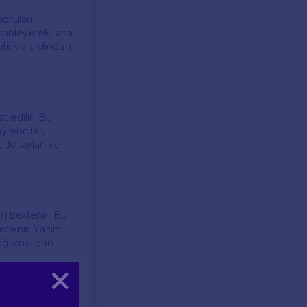
oruları
 dinleyerek, ana
ilir ve ardından
 edilir. Bu
ğrenciler,
, detayları ve
ri beklenir. Bu
stenir. Yazım
öğrencilerin
Kapat