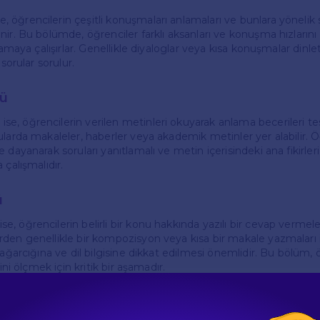
öğrencilerin çeşitli konuşmaları anlamaları ve bunlara yönelik s
ir. Bu bölümde, öğrenciler farklı aksanları ve konuşma hızlarını
lamaya çalışırlar. Genellikle diyaloglar veya kısa konuşmalar dinlet
 sorular sorulur.
ü
, öğrencilerin verilen metinleri okuyarak anlama becerileri test
larda makaleler, haberler veya akademik metinler yer alabilir. Ö
 dayanarak soruları yanıtlamalı ve metin içerisindeki ana fikirleri
 çalışmalıdır.
ü
 öğrencilerin belirli bir konu hakkında yazılı bir cevap vermele
den genellikle bir kompozisyon veya kısa bir makale yazmaları i
dağarcığına ve dil bilgisine dikkat edilmesi önemlidir. Bu bölüm, 
rini ölçmek için kritik bir aşamadır.
ümü