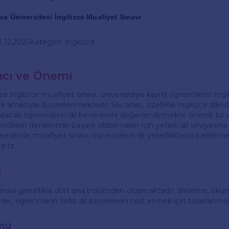
a Üniversitesi İngilizce Muafiyet Sınavı
1.12.2025
Kategori: İngilizce
acı ve Önemi
i İngilizce muafiyet sınavı, üniversiteye kayıtlı öğrencilerin İngi
mek amacıyla düzenlenmektedir. Bu sınav, özellikle İngilizce dili
lacak öğrencilerin dil becerilerini değerlendirmekte önemli bir r
ilerin derslerinde başarılı olabilmeleri için yeterli dil seviyesine
denle, muafiyet sınavı, öğrencilerin dil yeterliliklerini belirlem
ptir.
i
sınavı genellikle dört ana bölümden oluşmaktadır: dinleme, ok
, öğrencilerin farklı dil becerilerini test etmek için tasarlanmışt
mü