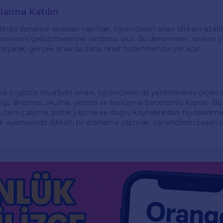
rına Katılın
ında deneme sınavları yapmak, öğrencilerin sınav stresini azalt
rilerini geliştirmelerine yardımcı olur. Bu denemeler, sınavın y
ğlayarak, gerçek sınavda daha rahat hissetmenize yol açar.
 İngilizce muafiyet sınavı, öğrencilerin dil yeterliliklerini ölçen 
çeriği, dinleme, okuma, yazma ve konuşma becerilerini kapsar. B
n düzenli çalışma, pratik yapma ve doğru kaynaklardan faydalan
ık aşamasında dikkatli bir planlama yapmak, öğrencilerin başarı ş