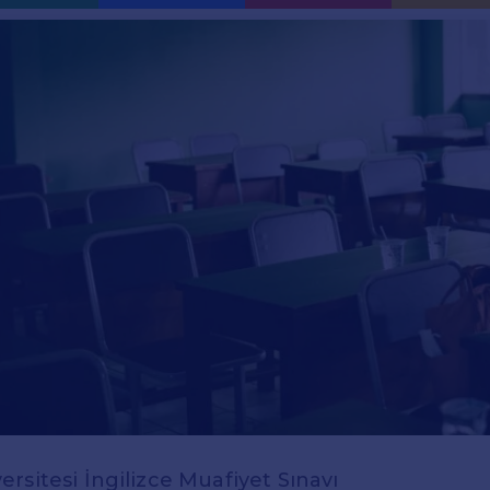
rsitesi İngilizce Muafiyet Sınavı