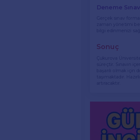
Deneme Sınavla
Gerçek sınav format
zaman yönetimi bece
bilgi edinmenizi sa
Sonuç
Çukurova Üniversitesi
süreçtir. Sınavın i
başarılı olmak içi
taşımaktadır. Hazırl
artıracaktır.