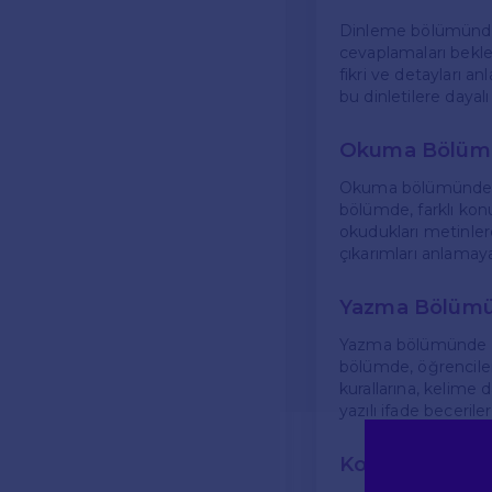
Dinleme bölümünde, 
cevaplamaları beklen
fikri ve detayları an
bu dinletilere dayalı
Okuma Bölüm
Okuma bölümünde ise
bölümde, farklı konu
okudukları metinlere
çıkarımları anlamaya
Yazma Bölüm
Yazma bölümünde ise,
bölümde, öğrenciler
kurallarına, kelime 
yazılı ifade becerile
Konuşma Böl