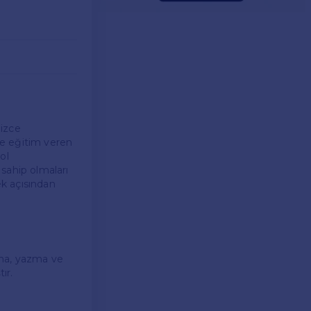
lizce
nde eğitim veren
ol
 sahip olmaları
ek açısından
uma, yazma ve
ır.