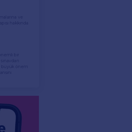
malarına ve
apısı hakkında
önemli bir
u sınavdan
ma büyük önem
ansını